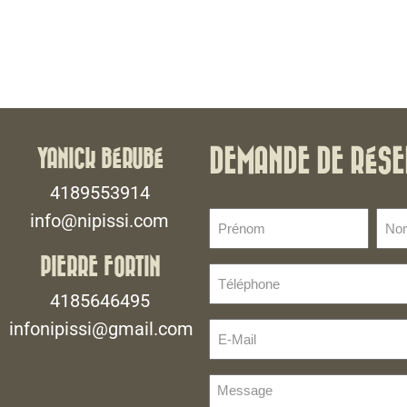
YANICK BÉRUBÉ
DEMANDE DE RÉSE
4189553914
Prénom
No
info@nipissi.com
de
(Nécessaire)
fami
PIERRE FORTIN
Téléphone
(Néce
(Nécessaire)
4185646495
infonipissi@gmail.com
E-
Mail
(Nécessaire)
Message