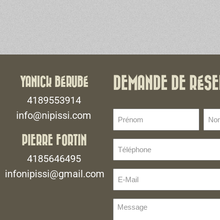
YANICK BÉRUBÉ
DEMANDE DE RÉSE
4189553914
Prénom
No
info@nipissi.com
de
(Nécessaire)
fami
PIERRE FORTIN
Téléphone
(Néce
(Nécessaire)
4185646495
infonipissi@gmail.com
E-
Mail
(Nécessaire)
Message