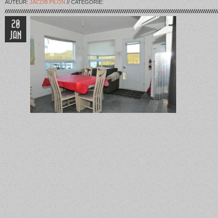
AUTEUR:
JACOB PILON
// CATÉGORIE:
20
JAN