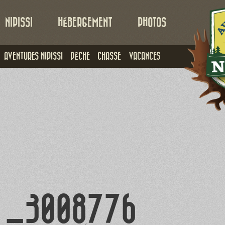
NIPISSI
HÉBERGEMENT
PHOTOS
AVENTURES NIPISSI
PÊCHE
CHASSE
VACANCES
_3008776