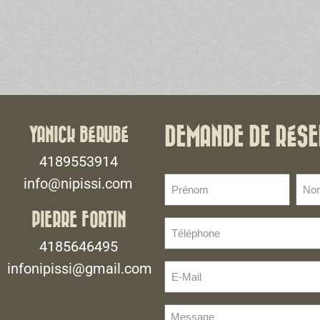
YANICK BÉRUBÉ
DEMANDE DE RÉSE
4189553914
Prénom
No
info@nipissi.com
de
(Nécessaire)
fami
PIERRE FORTIN
Téléphone
(Néce
(Nécessaire)
4185646495
infonipissi@gmail.com
E-
Mail
(Nécessaire)
Message