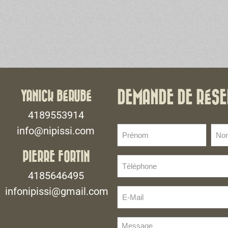
YANICK BÉRUBÉ
DEMANDE DE RÉSE
4189553914
Prénom
No
info@nipissi.com
de
(Nécessaire)
fami
PIERRE FORTIN
Téléphone
(Néce
(Nécessaire)
4185646495
infonipissi@gmail.com
E-
Mail
(Nécessaire)
Message