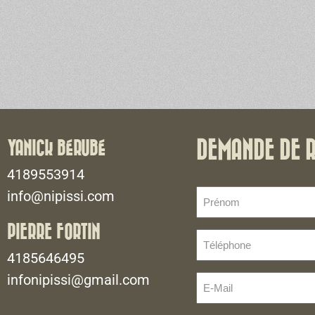
YANICK BÉRUBÉ
DEMANDE DE 
4189553914
Prénom
info@nipissi.com
(Nécessaire)
PIERRE FORTIN
Téléphone
(Nécessaire)
4185646495
infonipissi@gmail.com
E-
Mail
(Nécessaire)