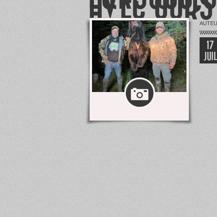
AVEC OURS
AUTE
17
JUI