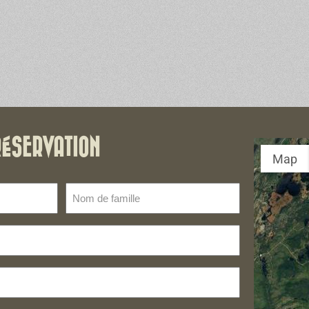
RÉSERVATION
Map
Nom
de
famille
(Nécessaire)