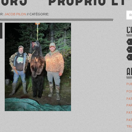
UR:
JACOB PILON
// CATÉGORIE:
C
L
A
PUB
POU
PAT
PAR
PAT
PAT
TRU