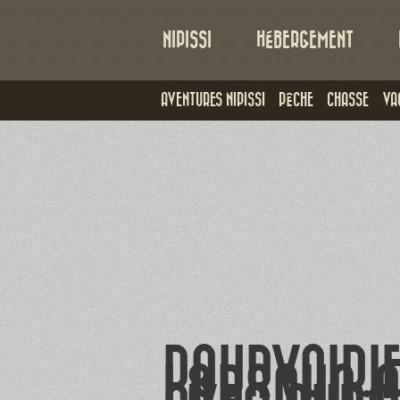
NIPISSI
HÉBERGEMENT
AVENTURES NIPISSI
PÊCHE
CHASSE
VA
POURVOIRIE
L&RSQUO;O