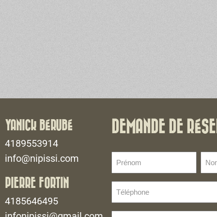
YANICK BÉRUBÉ
DEMANDE DE RÉSE
4189553914
Prénom
No
info@nipissi.com
de
(Nécessaire)
fami
PIERRE FORTIN
Téléphone
(Néce
(Nécessaire)
4185646495
infonipissi@gmail.com
E-