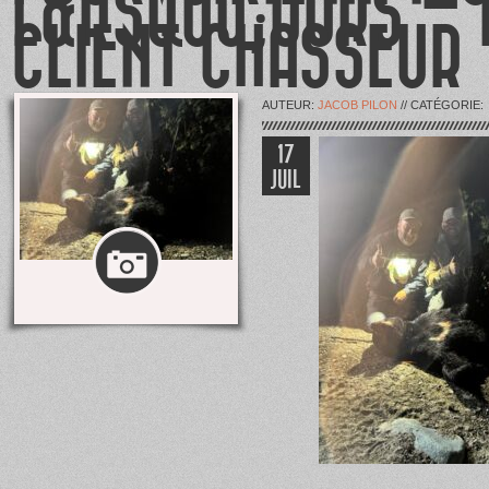
L&RSQUO;OURS – 
CLIENT CHASSEUR
AUTEUR:
JACOB PILON
// CATÉGORIE:
17
JUIL