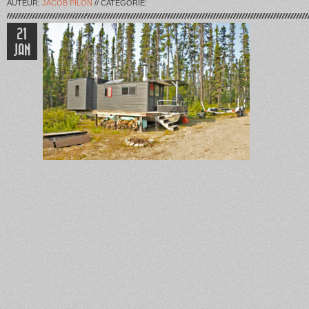
AUTEUR:
JACOB PILON
// CATÉGORIE:
21
JAN