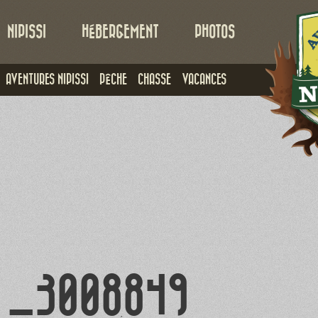
NIPISSI
HÉBERGEMENT
PHOTOS
AVENTURES NIPISSI
PÊCHE
CHASSE
VACANCES
_3008849