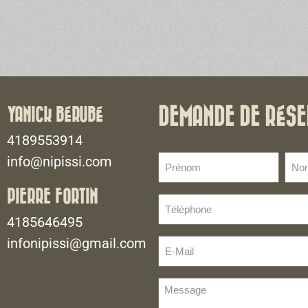
YANICK BÉRUBÉ
DEMANDE DE RÉSE
4189553914
Prénom
No
info@nipissi.com
de
(Nécessaire)
fami
PIERRE FORTIN
Téléphone
(Néce
(Nécessaire)
4185646495
infonipissi@gmail.com
E-
Mail
(Nécessaire)
Message