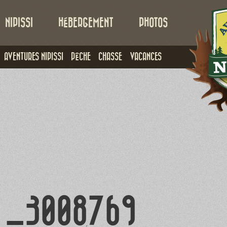
NIPISSI
HÉBERGEMENT
PHOTOS
AVENTURES NIPISSI
PÊCHE
CHASSE
VACANCES
_3008769