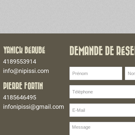
YANICK BÉRUBÉ
DEMANDE DE RÉSE
4189553914
Prénom
No
info@nipissi.com
de
(Nécessaire)
fami
PIERRE FORTIN
Téléphone
(Néce
(Nécessaire)
4185646495
infonipissi@gmail.com
E-
Mail
(Nécessaire)
Message