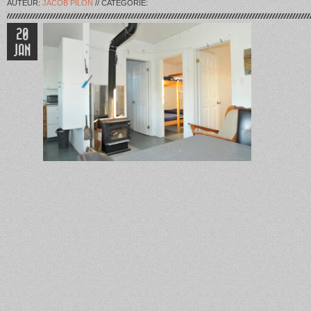
AUTEUR:
JACOB PILON
// CATÉGORIE:
20
JAN