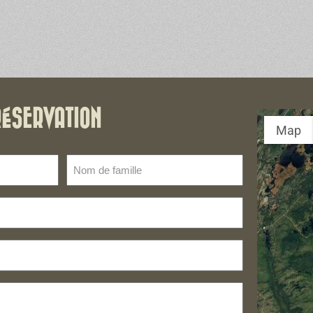
RÉSERVATION
Map
Nom
de
famille
(Nécessaire)