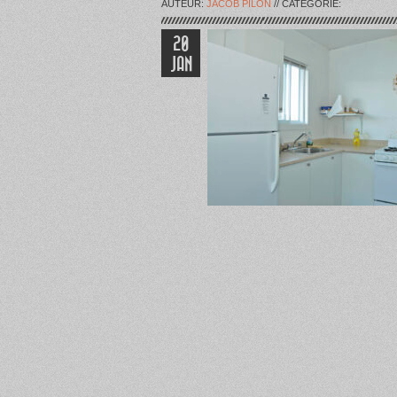
AUTEUR:
JACOB PILON
// CATÉGORIE:
20
JAN