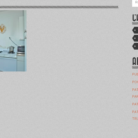
C
A
PUB
POU
PAT
PAR
PAT
PAT
TRU