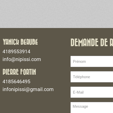
YANICK BÉRUBÉ
DEMANDE DE 
4189553914
Prénom
info@nipissi.com
(Nécessaire)
PIERRE FORTIN
Téléphone
(Nécessaire)
4185646495
infonipissi@gmail.com
E-
Mail
(Nécessaire)
Message