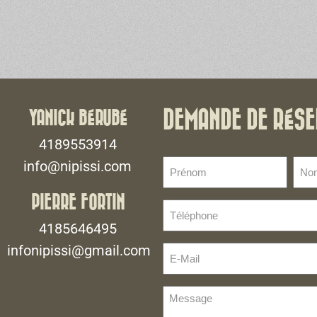
YANICK BÉRUBÉ
DEMANDE DE RÉSE
4189553914
Prénom
No
info@nipissi.com
de
(Nécessaire)
fami
PIERRE FORTIN
Téléphone
(Néce
(Nécessaire)
4185646495
infonipissi@gmail.com
E-
Mail
(Nécessaire)
Message