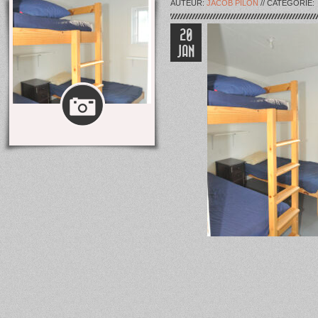
AUTEUR:
JACOB PILON
// CATÉGORIE:
20
JAN