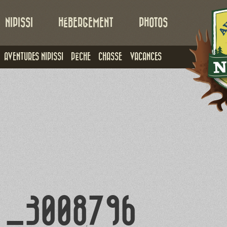
NIPISSI
HÉBERGEMENT
PHOTOS
AVENTURES NIPISSI
PÊCHE
CHASSE
VACANCES
_3008796