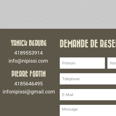
YANICK BÉRUBÉ
DEMANDE DE RÉSE
4189553914
Prénom
No
info@nipissi.com
de
(Nécessaire)
fami
PIERRE FORTIN
Téléphone
(Néce
(Nécessaire)
4185646495
infonipissi@gmail.com
E-
Mail
(Nécessaire)
Message