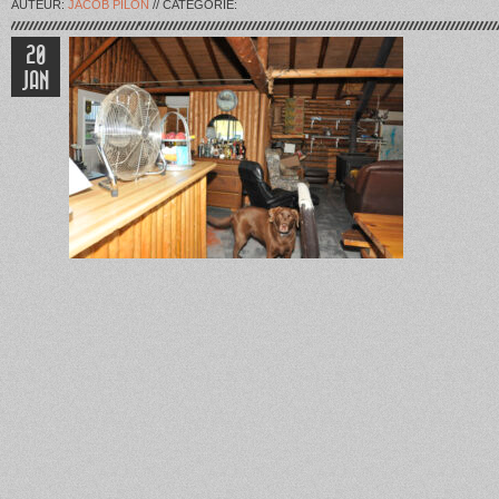
AUTEUR:
JACOB PILON
// CATÉGORIE:
20
JAN