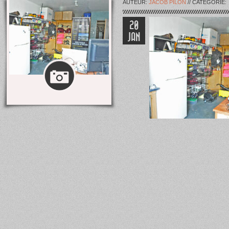
AUTEUR:
JACOB PILON
// CATÉGORIE:
20
JAN