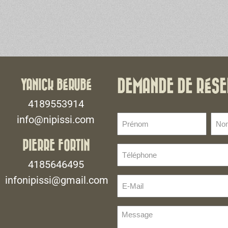
YANICK BÉRUBÉ
DEMANDE DE RÉSE
4189553914
Prénom
No
info@nipissi.com
de
(Nécessaire)
fami
PIERRE FORTIN
Téléphone
(Néce
(Nécessaire)
4185646495
infonipissi@gmail.com
E-
Mail
(Nécessaire)
Message