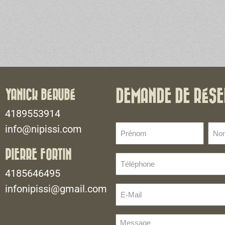
YANICK BÉRUBÉ
DEMANDE DE RÉSE
4189553914
Prénom
No
info@nipissi.com
de
(Nécessaire)
fami
PIERRE FORTIN
Téléphone
(Néce
(Nécessaire)
4185646495
infonipissi@gmail.com
E-
Mail
(Nécessaire)
Message