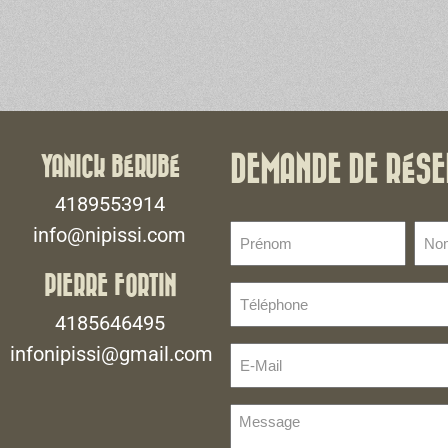
YANICK BÉRUBÉ
DEMANDE DE RÉSE
4189553914
Prénom
No
info@nipissi.com
de
(Nécessaire)
fami
PIERRE FORTIN
Téléphone
(Néce
(Nécessaire)
4185646495
infonipissi@gmail.com
E-
Mail
(Nécessaire)
Message