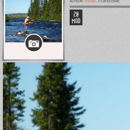
AUTEUR:
FHAMEL
// CATÉGORIE:
20
MAR