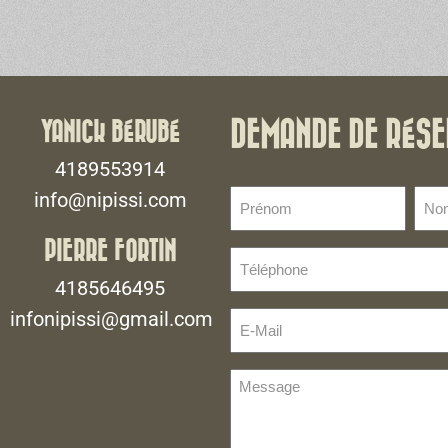
YANICK BÉRUBÉ
DEMANDE DE RÉSE
4189553914
Prénom
No
info@nipissi.com
de
(Nécessaire)
fami
PIERRE FORTIN
Téléphone
(Néce
(Nécessaire)
4185646495
infonipissi@gmail.com
E-
Mail
(Nécessaire)
Message