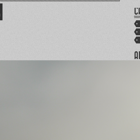
C
R
A
PUB
POU
PAT
PAR
PAT
PAT
TRU