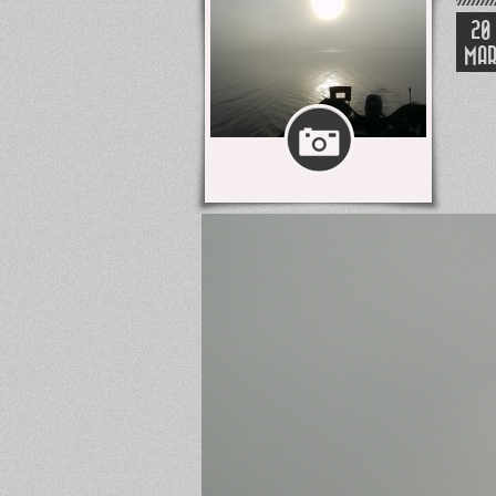
20
MA