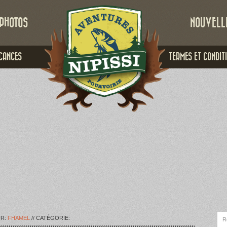
PHOTOS
NOUVELL
CANCES
TERMES ET CONDIT
UR:
FHAMEL
// CATÉGORIE: