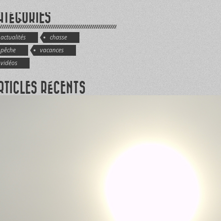
ATÉGORIES
actualités
chasse
pêche
vacances
vidéos
RTICLES RÉCENTS
LICITÉ RADIO X
RVOIRIE NIPISSI – RÉSUMÉ SAISON 2023
RICK SAVARD NETTOYAGE TRUITE GRISE
TIE 2
RICK SAVARD NETTOYAGE GRISE PARTIE 1
RICK SAVARD GROSSE TRUITE VS PETITE
ITE