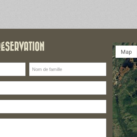
RÉSERVATION
Map
Nom
de
famille
(Nécessaire)