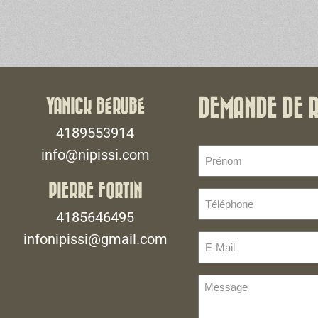
YANICK BÉRUBÉ
DEMANDE DE 
4189553914
Prénom
info@nipissi.com
(Nécessaire)
PIERRE FORTIN
Téléphone
(Nécessaire)
4185646495
infonipissi@gmail.com
E-
Mail
(Nécessaire)
Message