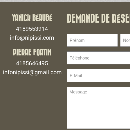
YANICK BÉRUBÉ
DEMANDE DE RÉSE
4189553914
Prénom
No
info@nipissi.com
de
(Nécessaire)
fami
PIERRE FORTIN
Téléphone
(Néce
(Nécessaire)
4185646495
infonipissi@gmail.com
E-
Mail
(Nécessaire)
Message