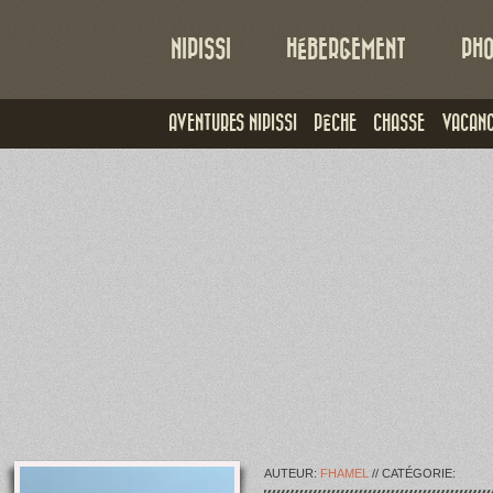
NIPISSI
HÉBERGEMENT
PHO
AVENTURES NIPISSI
PÊCHE
CHASSE
VACAN
AUTEUR:
FHAMEL
// CATÉGORIE: