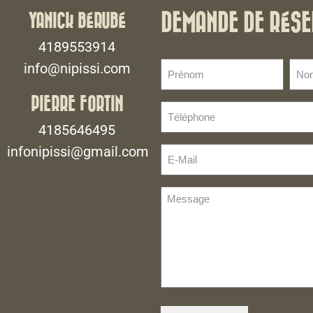
YANICK BÉRUBÉ
DEMANDE DE RÉSE
4189553914
Prénom
No
info@nipissi.com
de
(Nécessaire)
fami
PIERRE FORTIN
Téléphone
(Néce
(Nécessaire)
4185646495
infonipissi@gmail.com
E-
Mail
(Nécessaire)
Message