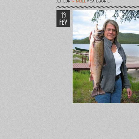
AUTEUR:
FHAMEL
// CATÉGORIE:
19
FÉV