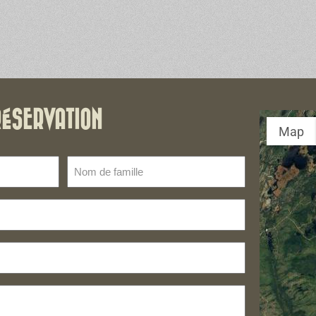
RÉSERVATION
Map
Nom
de
famille
(Nécessaire)