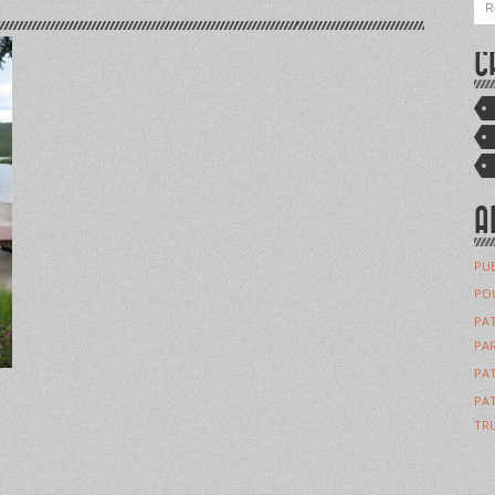
C
A
PUB
POU
PAT
PAR
PAT
PAT
TRU