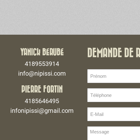
YANICK BÉRUBÉ
DEMANDE DE 
4189553914
Prénom
info@nipissi.com
(Nécessaire)
PIERRE FORTIN
Téléphone
(Nécessaire)
4185646495
infonipissi@gmail.com
E-
Mail
(Nécessaire)
Message