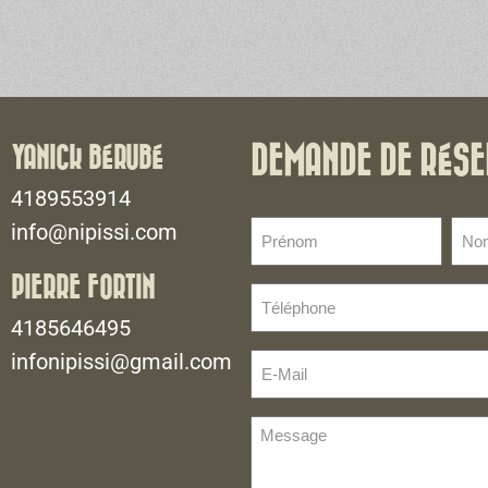
YANICK BÉRUBÉ
DEMANDE DE RÉSE
4189553914
Prénom
No
info@nipissi.com
de
(Nécessaire)
fami
PIERRE FORTIN
Téléphone
(Néce
(Nécessaire)
4185646495
infonipissi@gmail.com
E-
Mail
(Nécessaire)
Message