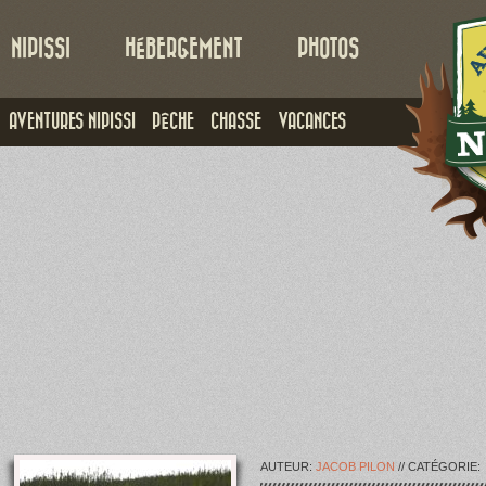
NIPISSI
HÉBERGEMENT
PHOTOS
AVENTURES NIPISSI
PÊCHE
CHASSE
VACANCES
AUTEUR:
JACOB PILON
// CATÉGORIE: