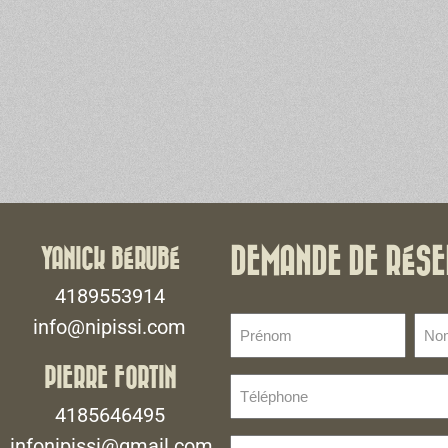
YANICK BÉRUBÉ
DEMANDE DE RÉSE
4189553914
Prénom
No
info@nipissi.com
de
(Nécessaire)
fami
PIERRE FORTIN
Téléphone
(Néce
(Nécessaire)
4185646495
infonipissi@gmail.com
E-