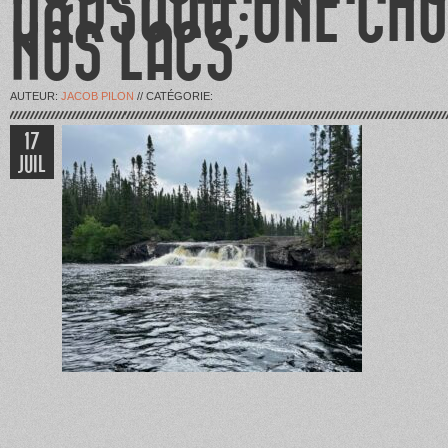
D&RSQUO;UNE CHU
NOS LACS
AUTEUR:
JACOB PILON
// CATÉGORIE:
17
JUIL