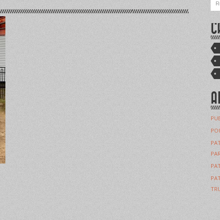
C
A
PUB
POU
PAT
PAR
PAT
PAT
TRU