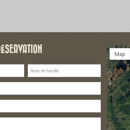
RÉSERVATION
Map
Nom
de
famille
(Nécessaire)