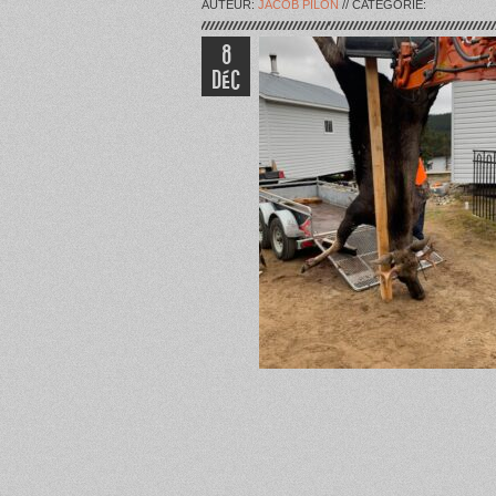
AUTEUR:
JACOB PILON
// CATÉGORIE:
8
DÉC