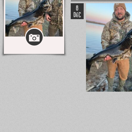
8
DÉC