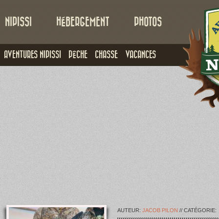
NIPISSI
HÉBERGEMENT
PHOTOS
AVENTURES NIPISSI
PÊCHE
CHASSE
VACANCES
AUTEUR:
JACOB PILON
// CATÉGORIE: