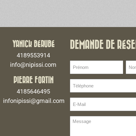
YANICK BÉRUBÉ
DEMANDE DE RÉSE
4189553914
Prénom
No
info@nipissi.com
de
(Nécessaire)
fami
PIERRE FORTIN
Téléphone
(Néce
(Nécessaire)
4185646495
infonipissi@gmail.com
E-
Mail
(Nécessaire)
Message