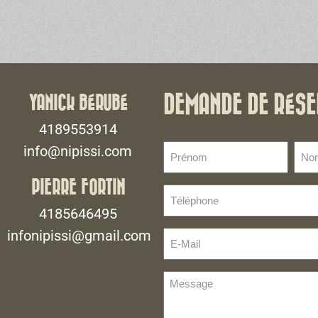
YANICK BÉRUBÉ
DEMANDE DE RÉSE
4189553914
Prénom
No
info@nipissi.com
de
(Nécessaire)
fami
PIERRE FORTIN
Téléphone
(Néce
(Nécessaire)
4185646495
infonipissi@gmail.com
E-
Mail
(Nécessaire)
Message