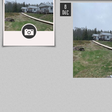
8
DÉC