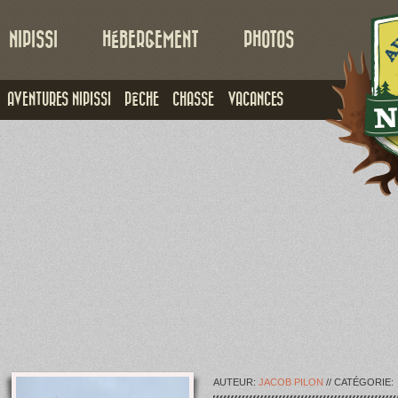
NIPISSI
HÉBERGEMENT
PHOTOS
AVENTURES NIPISSI
PÊCHE
CHASSE
VACANCES
AUTEUR:
JACOB PILON
// CATÉGORIE: