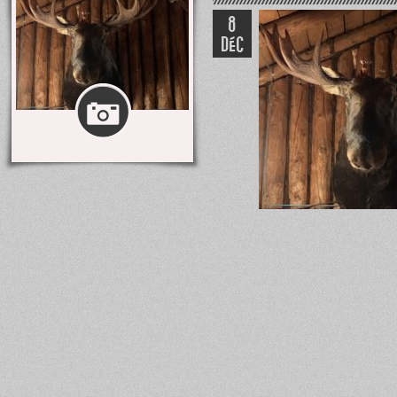
8
DÉC