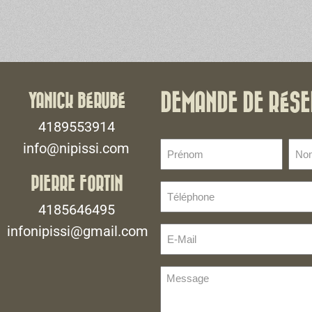
YANICK BÉRUBÉ
DEMANDE DE RÉSE
4189553914
Prénom
No
info@nipissi.com
de
(Nécessaire)
fami
PIERRE FORTIN
Téléphone
(Néce
(Nécessaire)
4185646495
infonipissi@gmail.com
E-
Mail
(Nécessaire)
Message