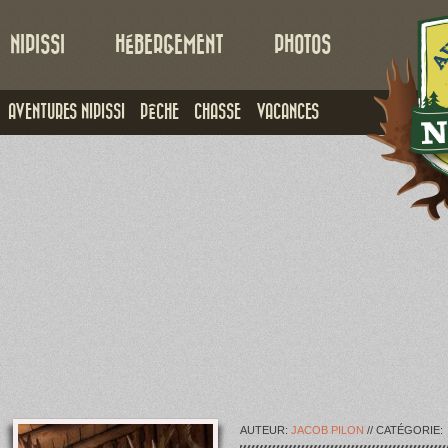
NIPISSI
HÉBERGEMENT
PHOTOS
AVENTURES NIPISSI
PÊCHE
CHASSE
VACANCES
AUTEUR:
JACOB PILON
// CATÉGORIE: