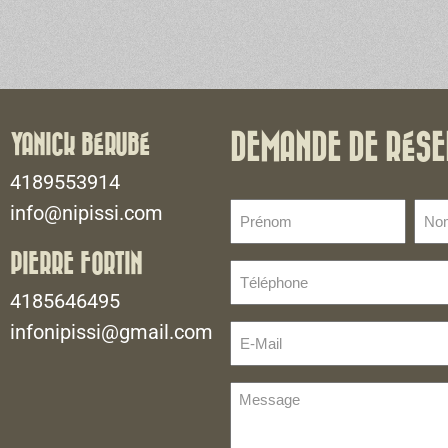
YANICK BÉRUBÉ
DEMANDE DE RÉSE
4189553914
Prénom
No
info@nipissi.com
de
(Nécessaire)
fami
PIERRE FORTIN
Téléphone
(Néce
(Nécessaire)
4185646495
infonipissi@gmail.com
E-
Mail
(Nécessaire)
Message