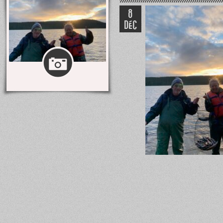
8
DÉC