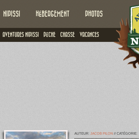
NIPISSI
HÉBERGEMENT
PHOTOS
AVENTURES NIPISSI
PÊCHE
CHASSE
VACANCES
AUTEUR:
JACOB PILON
// CATÉGORIE: