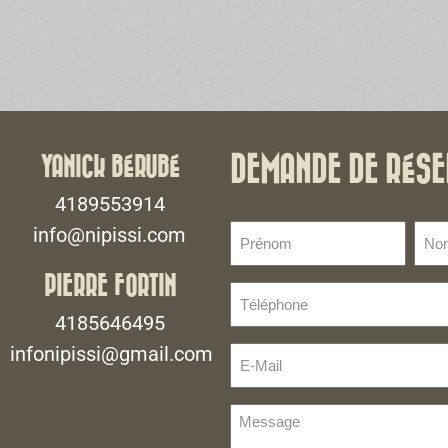
YANICK BÉRUBÉ
DEMANDE DE RÉSE
4189553914
Prénom
No
info@nipissi.com
de
(Nécessaire)
fami
PIERRE FORTIN
Téléphone
(Néce
(Nécessaire)
4185646495
infonipissi@gmail.com
E-
Mail
(Nécessaire)
Message