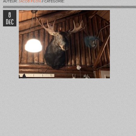
AUTEUR:
JACOB PILON
// CATÉGORIE:
8
DÉC