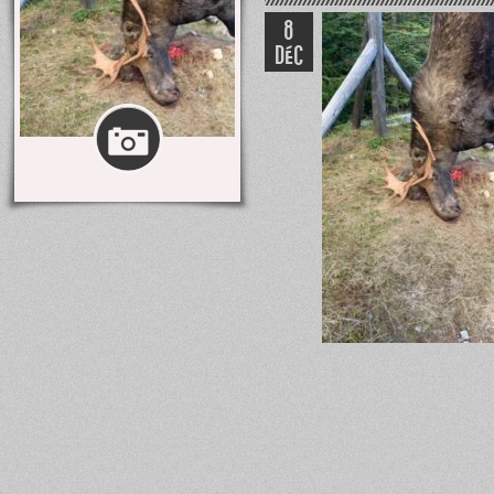
8
DÉC