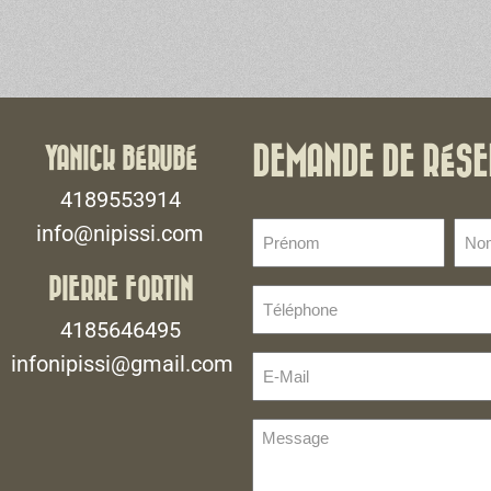
YANICK BÉRUBÉ
DEMANDE DE RÉSE
4189553914
Prénom
No
info@nipissi.com
de
(Nécessaire)
fami
PIERRE FORTIN
Téléphone
(Néce
(Nécessaire)
4185646495
infonipissi@gmail.com
E-
Mail
(Nécessaire)
Message