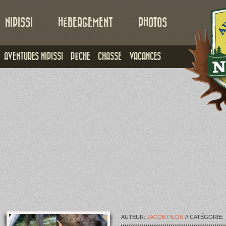
NIPISSI
HÉBERGEMENT
PHOTOS
AVENTURES NIPISSI
PÊCHE
CHASSE
VACANCES
AUTEUR:
JACOB PILON
// CATÉGORIE: