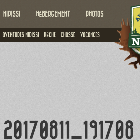
NIPISSI
HÉBERGEMENT
PHOTOS
AVENTURES NIPISSI
PÊCHE
CHASSE
VACANCES
20170811_191708