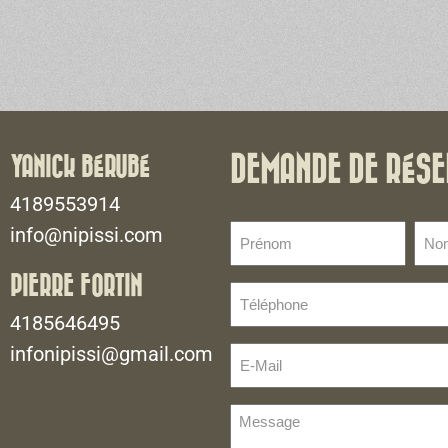
YANICK BÉRUBÉ
DEMANDE DE RÉSE
4189553914
Prénom
No
info@nipissi.com
de
(Nécessaire)
fami
PIERRE FORTIN
Téléphone
(Néce
(Nécessaire)
4185646495
infonipissi@gmail.com
E-
Mail
(Nécessaire)
Message