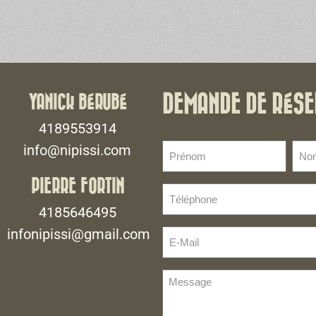
YANICK BÉRUBÉ
DEMANDE DE RÉSE
4189553914
Prénom
No
info@nipissi.com
de
(Nécessaire)
fami
PIERRE FORTIN
Téléphone
(Néce
(Nécessaire)
4185646495
infonipissi@gmail.com
E-
Mail
(Nécessaire)
Message