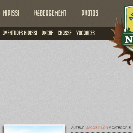
NIPISSI
HÉBERGEMENT
PHOTOS
AVENTURES NIPISSI
PÊCHE
CHASSE
VACANCES
AUTEUR:
JACOB PILON
// CATÉGORIE: