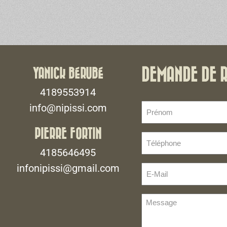
YANICK BÉRUBÉ
DEMANDE DE 
4189553914
Prénom
info@nipissi.com
(Nécessaire)
PIERRE FORTIN
Téléphone
(Nécessaire)
4185646495
infonipissi@gmail.com
E-
Mail
(Nécessaire)
Message