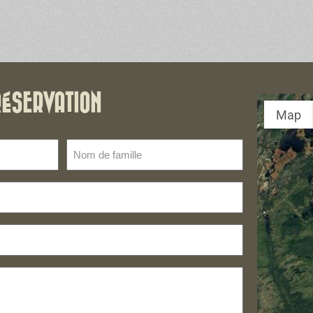
RÉSERVATION
Map
Nom
de
famille
(Nécessaire)