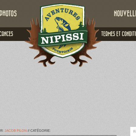
PHOTOS
NOUVELL
CANCES
TERMES ET CONDIT
UR:
JACOB PILON
// CATÉGORIE: