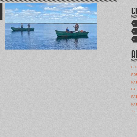
C
L
A
PUB
POU
PAT
PAR
PAT
PAT
TRU