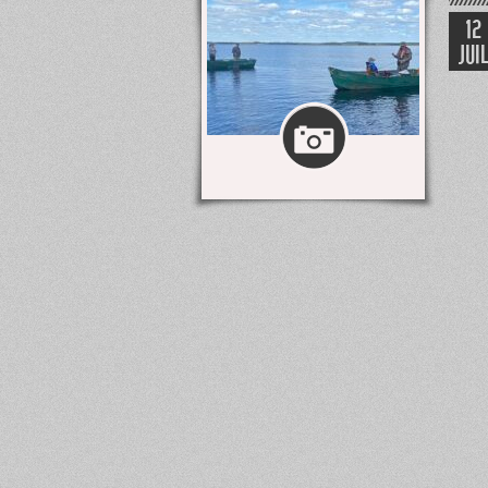
12
JUI