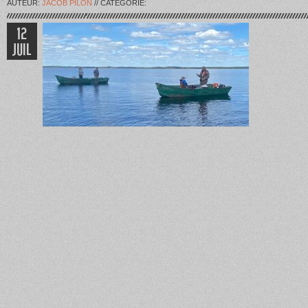
AUTEUR:
JACOB PILON
// CATÉGORIE:
12
JUIL