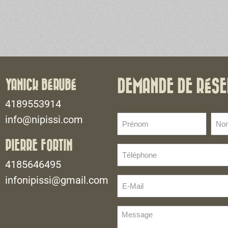
YANICK BÉRUBÉ
DEMANDE DE RÉSE
4189553914
Prénom
No
info@nipissi.com
de
(Nécessaire)
fami
PIERRE FORTIN
Téléphone
(Néce
(Nécessaire)
4185646495
infonipissi@gmail.com
E-
Mail
(Nécessaire)
Message