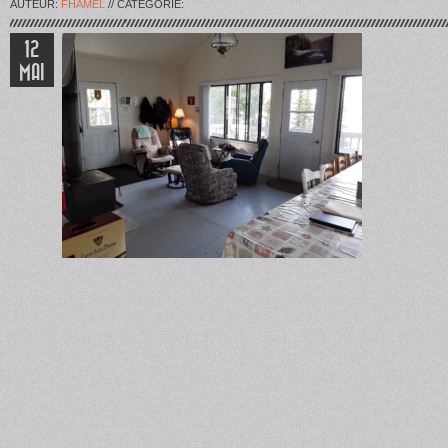
AUTEUR:
FHAMEL
// CATÉGORIE:
12
MAI