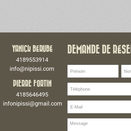
YANICK BÉRUBÉ
DEMANDE DE RÉSE
4189553914
Prénom
No
info@nipissi.com
de
(Nécessaire)
fami
PIERRE FORTIN
Téléphone
(Néce
(Nécessaire)
4185646495
infonipissi@gmail.com
E-
Mail
(Nécessaire)
Message