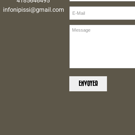
4185646495
infonipissi@gmail.com
E-
Mail
(Nécessaire)
Message