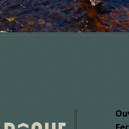
Ouv
Fe