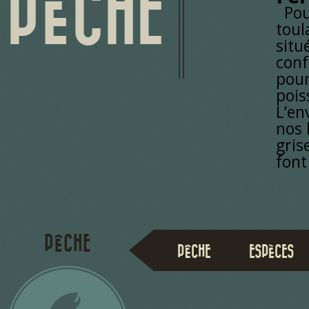
PÊCHE
Pour
toul
situ
conf
pour
pois
L’en
nos 
gris
font
PÊCHE
PÊCHE
ESPÈCES