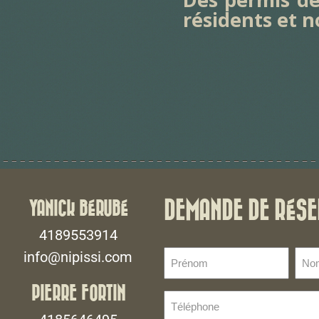
résidents et n
YANICK BÉRUBÉ
DEMANDE DE RÉSE
4189553914
Prénom
No
info@nipissi.com
de
(Nécessaire)
fami
PIERRE FORTIN
Téléphone
(Néce
(Nécessaire)