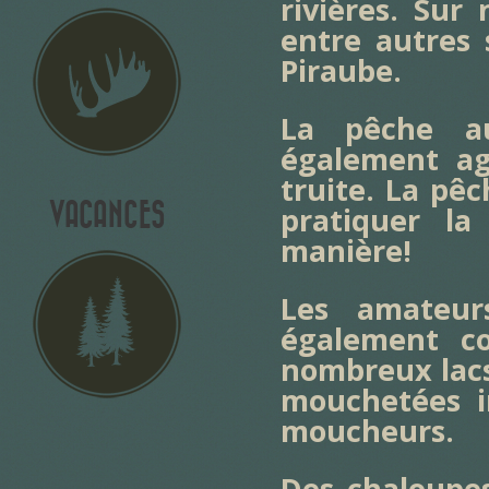
rivières. Sur
entre autres 
Piraube.
La pêche a
également ag
truite. La pê
VACANCES
pratiquer la
manière!
Les amateu
également co
nombreux lacs 
mouchetées i
moucheurs.
Des chaloupes