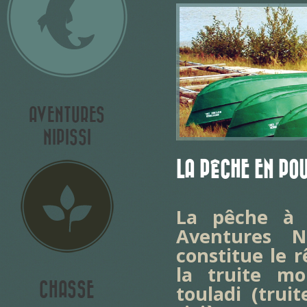
AVENTURES
NIPISSI
LA PÊCHE EN PO
La pêche à l
Aventures N
constitue le 
la truite mo
CHASSE
touladi (trui