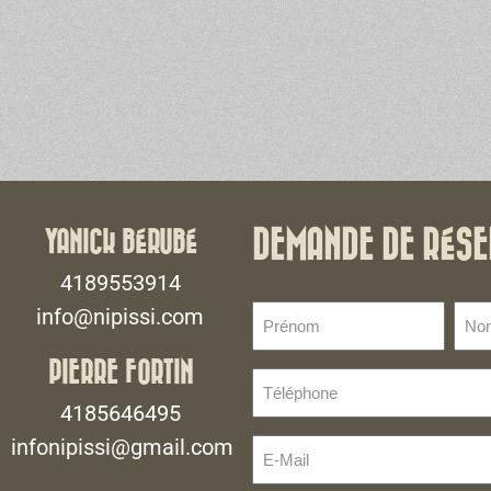
YANICK BÉRUBÉ
DEMANDE DE RÉSE
4189553914
Prénom
No
info@nipissi.com
de
(Nécessaire)
fami
PIERRE FORTIN
Téléphone
(Néce
(Nécessaire)
4185646495
infonipissi@gmail.com
E-
Mail