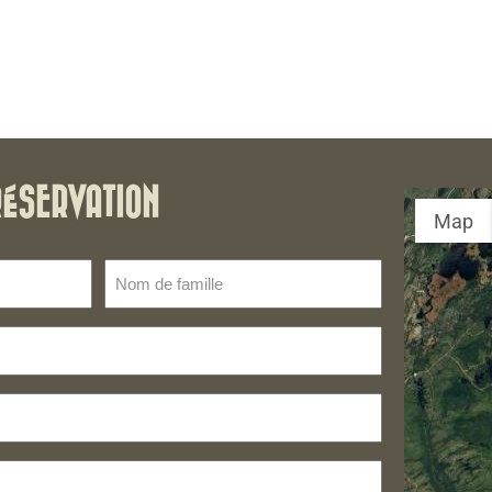
RÉSERVATION
Map
Nom
de
famille
(Nécessaire)