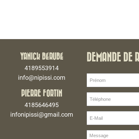
YANICK BÉRUBÉ
DEMANDE DE 
4189553914
Prénom
info@nipissi.com
(Nécessaire)
PIERRE FORTIN
Téléphone
(Nécessaire)
4185646495
infonipissi@gmail.com
E-
Mail
(Nécessaire)
Message