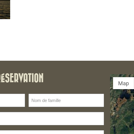
RÉSERVATION
Map
Nom
de
famille
(Nécessaire)