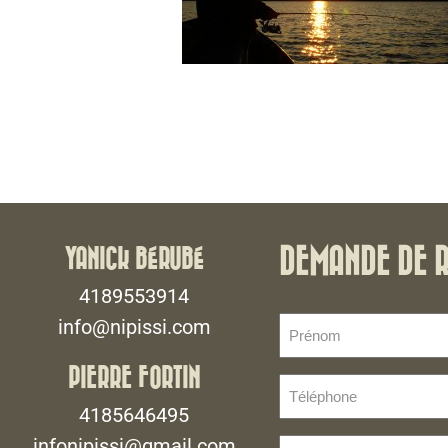
YANICK BÉRUBÉ
DEMANDE DE 
4189553914
Prénom
info@nipissi.com
(Nécessaire)
PIERRE FORTIN
Téléphone
(Nécessaire)
4185646495
infonipissi@gmail.com
E-